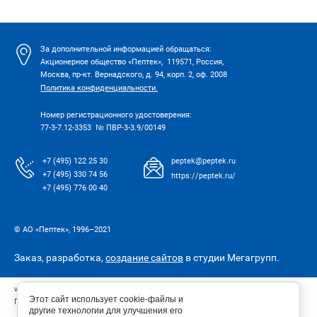
За дополнительной информацией обращаться:
Акционерное общество «Пептек», 119571, Россия,
Москва, пр-кт. Вернадского, д. 94, корп. 2, оф. 2008
Политика конфиденциальности.
Номер регистрационного удостоверения:
77-3-7.12-3353 № ПВР-3-3.9/00149
+7 (495) 122 25 30
peptek@peptek.ru
+7 (495) 330 74 56
https://peptek.ru/
+7 (495) 776 00 40
© АО «Пептек», 1996–2021
Заказ, разработка,
создание сайтов
в студии Мегагрупп.
www.glicopin.ru – сайт по лекарственному препарату
Этот сайт использует cookie-файлы и
Гликопин® 1 мг для ветеринарного применения
другие технологии для улучшения его